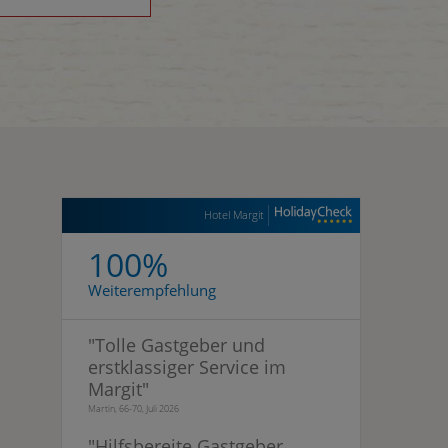
Hotel Margit
100%
Weiterempfehlung
"
Tolle Gastgeber und
erstklassiger Service im
Margit
"
Martin, 66-70, Juli 2026
"
Hilfsbereite Gastgeber,