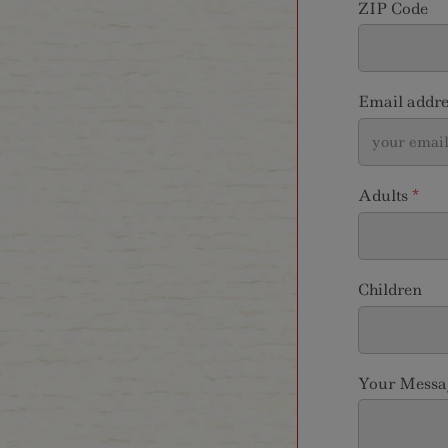
ZIP Code
Email addr
Adults
*
Children
Your Messag