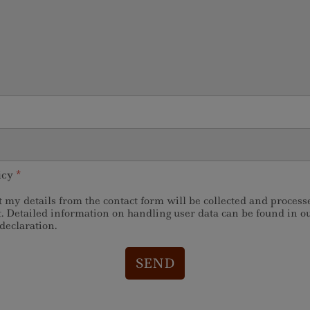
icy
*
at my details from the contact form will be collected and proces
. Detailed information on handling user data can be found in o
declaration.
SEND