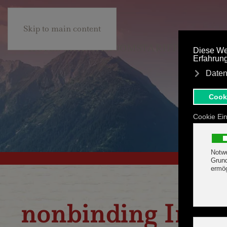
+43 5285 63453
BE
Skip to main content
HOTEL MARGIT
ROOMS
TARIFF & OFFER
nonbinding Inqui