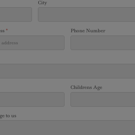
City
ess
*
Phone Number
Childrens Age
e to us