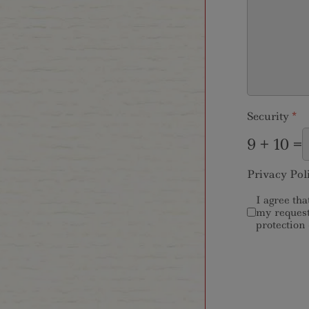
Security
*
9 + 10 =
Privacy Pol
I agree th
my request
protection 