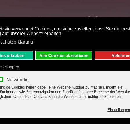
ST PRICE BOOKING
DE
E
S
ry Hotel Margit, F