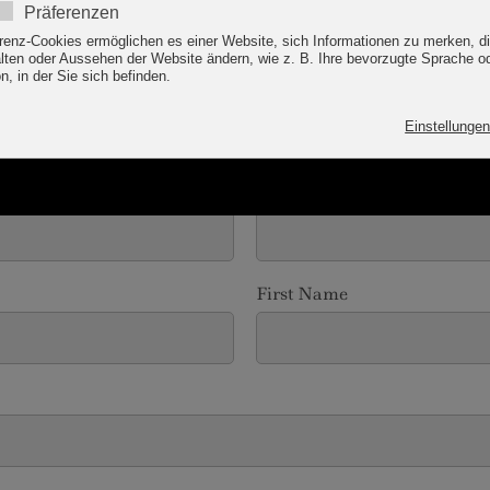
Departure
*
First Name