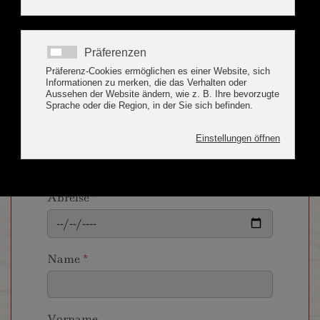
Finkenberg
Anreise
*
Abreise
*
Name
*
Vorname