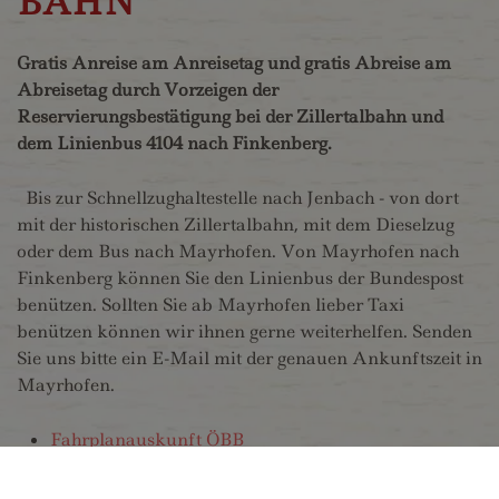
BAHN
Gratis Anreise am Anreisetag und gratis Abreise am
Abreisetag durch Vorzeigen der
Reservierungsbestätigung bei der Zillertalbahn und
dem Linienbus 4104 nach Finkenberg.
Bis zur Schnellzughaltestelle nach Jenbach - von dort
mit der historischen Zillertalbahn, mit dem Dieselzug
oder dem Bus nach Mayrhofen. Von Mayrhofen nach
Finkenberg können Sie den Linienbus der Bundespost
benützen. Sollten Sie ab Mayrhofen lieber Taxi
benützen können wir ihnen gerne weiterhelfen. Senden
Sie uns bitte ein E-Mail mit der genauen Ankunftszeit in
Mayrhofen.
Fahrplanauskunft ÖBB
Fahrplanauskunft DB