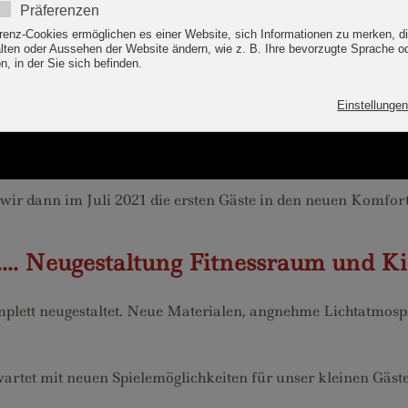
it unter dem Motto...
 wir Sie auf dem Laufenden halten, wie es mit den Renovi
lnessbereich. Die Zimmer werden auf Rohbau zurückgebaut,
um einen separaten Ruheraum sowie einem eigenen Infrarot
 wir dann im Juli 2021 die ersten Gäste in den neuen Komf
.... Neugestaltung Fitnessraum und K
lett neugestaltet. Neue Materialen, angnehme Lichtatmosp
rtet mit neuen Spielemöglichkeiten für unser kleinen Gäste